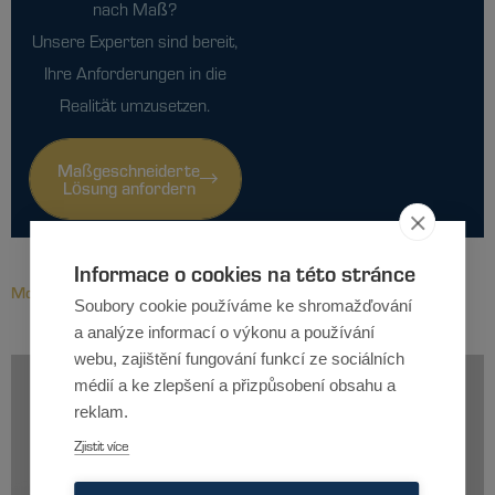
nach Maß?
Unsere Experten sind bereit,
Ihre Anforderungen in die
Realität umzusetzen.
Maßgeschneiderte
Lösung anfordern
Informace o cookies na této stránce
Mohlo by vás zajímat
Soubory cookie používáme ke shromažďování
Další reference
a analýze informací o výkonu a používání
webu, zajištění fungování funkcí ze sociálních
médií a ke zlepšení a přizpůsobení obsahu a
reklam.
Zjistit více