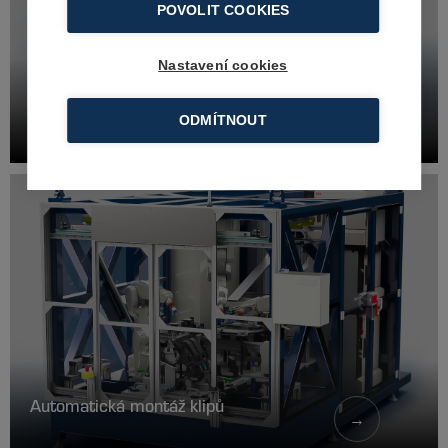
POVOLIT COOKIES
Nastavení cookies
Automatická montáž a šroubování
→
ODMÍTNOUT
klipů
Automatická montáž klipů
→