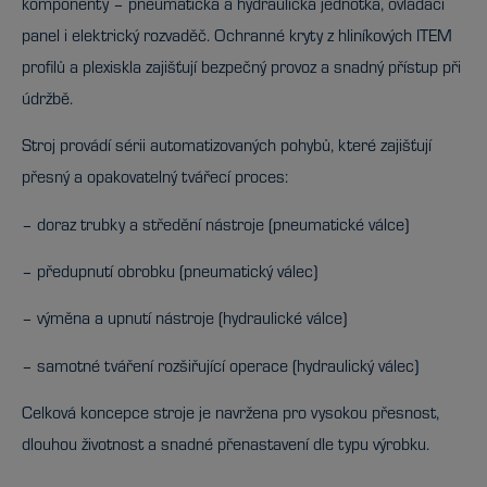
komponenty – pneumatická a hydraulická jednotka, ovládací
panel i elektrický rozvaděč. Ochranné kryty z hliníkových ITEM
profilů a plexiskla zajišťují bezpečný provoz a snadný přístup při
údržbě.
Stroj provádí sérii automatizovaných pohybů, které zajišťují
přesný a opakovatelný tvářecí proces:
– doraz trubky a středění nástroje (pneumatické válce)
– předupnutí obrobku (pneumatický válec)
– výměna a upnutí nástroje (hydraulické válce)
– samotné tváření rozšiřující operace (hydraulický válec)
Celková koncepce stroje je navržena pro vysokou přesnost,
dlouhou životnost a snadné přenastavení dle typu výrobku.