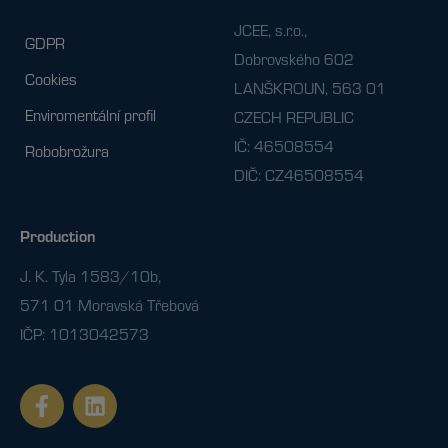
JCEE, s.r.o.,
GDPR
Dobrovského 602
Cookies
LANŠKROUN, 563 01
Enviromentální profil
CZECH REPUBLIC
IČ: 46508554
Robobrožura
DIČ: CZ46508554
Production
J. K. Tyla 1583/10b,
571 01 Moravská Třebová
IČP: 1013042573