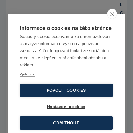
L
C
?
Informace o cookies na této stránce
P
Soubory cookie používáme ke shromažďování
a
a analýze informací o výkonu a používání
k
webu, zajištění fungování funkcí ze sociálních
h
médií a ke zlepšení a přizpůsobení obsahu a
l
reklam.
e
Zjistit více
d
á
POVOLIT COOKIES
m
e
Nastavení cookies
p
ODMÍTNOUT
r