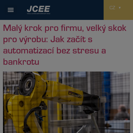
Autor:
M. Kotulek
CZ
Malý krok pro firmu, velký skok
pro výrobu: Jak začít s
automatizací bez stresu a
bankrotu