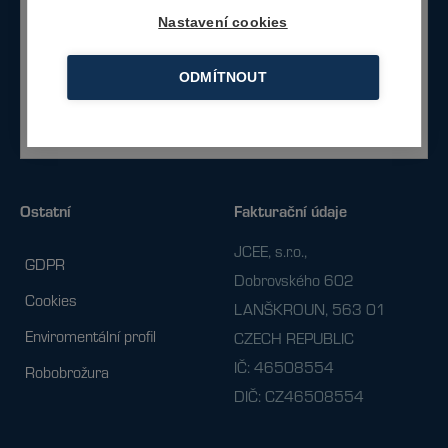
Nastavení cookies
Napište nám
ODMÍTNOUT
Nebo zavolejte
+420 734 230 422
Ostatní
Fakturační údaje
JCEE, s.r.o.,
GDPR
Dobrovského 602
Cookies
LANŠKROUN, 563 01
Enviromentální profil
CZECH REPUBLIC
IČ: 46508554
Robobrožura
DIČ: CZ46508554