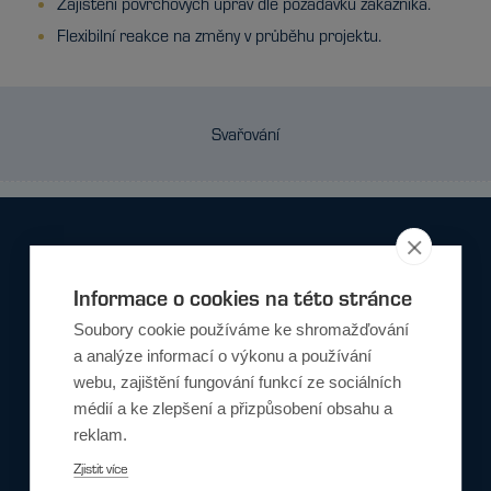
Zajištění povrchových úprav dle požadavků zákazníka.
Flexibilní reakce na změny v průběhu projektu.
Svařování
Nechte si
připravit
Informace o cookies na této stránce
řešení od
Soubory cookie používáme ke shromažďování
našich
a analýze informací o výkonu a používání
profesionálů
webu, zajištění fungování funkcí ze sociálních
médií a ke zlepšení a přizpůsobení obsahu a
Potřebujete efektivní a
reklam.
spolehlivé řešení na míru?
Zjistit více
Naši odborníci jsou