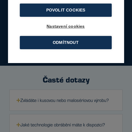
připraveni
POVOLIT COOKIES
proměnit vaše požadavky
v realitu.
Nastavení cookies
Chci řešení na
ODMÍTNOUT
míru
Časté dotazy
Zvládáte i kusovou nebo malosériovou výrobu?
Jaké technologie obrábění máte k dispozici?