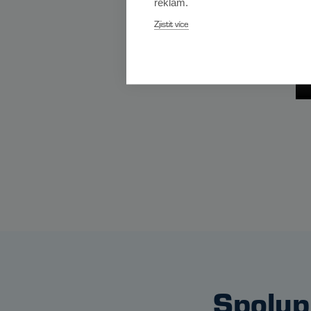
reklam.
Zjistit více
Spolup