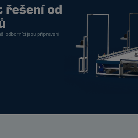
t řešení od
ů
ši odborníci jsou připraveni