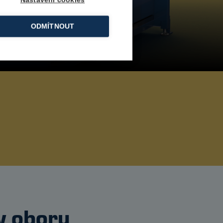
Nastavení cookies
ODMÍTNOUT
→
 oboru​