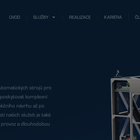
ÚVOD
SLUŽBY
REALIZACE
KARIÉRA
Č
automatických strojů pro
 poskytovat komplexní
ukčního návrhu až po
stí našich služeb je také
vý provoz a dlouhodobou