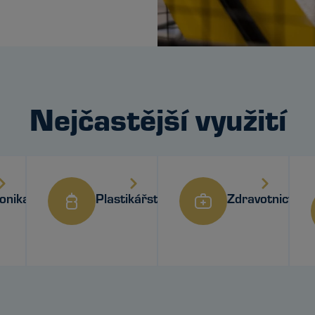
Nejčastější využití
onika
Plastikářství
Zdravotnictví