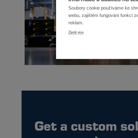
Soubory cookie používáme ke shr
webu, zajištění fungování funkcí z
reklam.
Zjistit více
Get a custom so