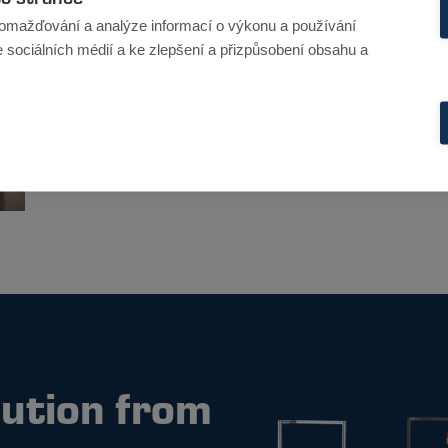
omažďování a analýze informací o výkonu a používání
e sociálních médií a ke zlepšení a přizpůsobení obsahu a
lution from