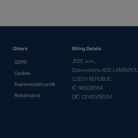
Others
Billing Details
JCEE, s.r.o.,
GDPR
Dobrovského 602 LANŠKROU
Cookies
CZECH REPUBLIC
Enviromentální profil
IČ: 46508554
Robobrožura
DIČ: CZ46508554