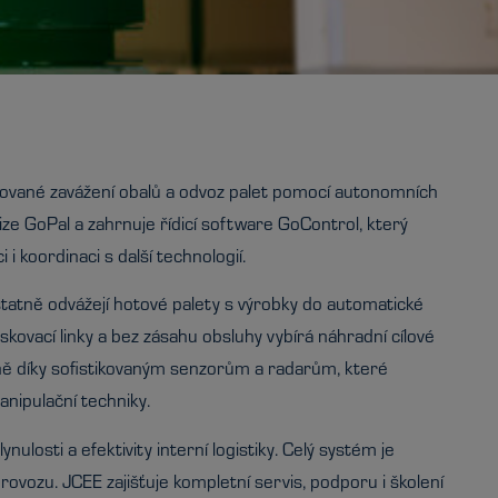
ované zavážení obalů a odvoz palet pomocí autonomních
ze GoPal a zahrnuje řídicí software GoControl, který
 i koordinaci s další technologií.
statně odvážejí hotové palety s výrobky do automatické
kovací linky a bez zásahu obsluhy vybírá náhradní cílové
čně díky sofistikovaným senzorům a radarům, které
nipulační techniky.
ulosti a efektivity interní logistiky. Celý systém je
ovozu. JCEE zajišťuje kompletní servis, podporu i školení