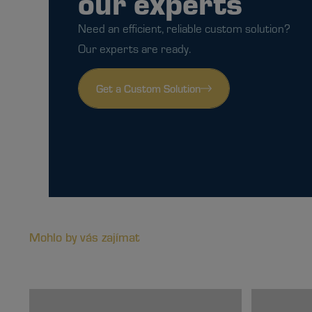
our experts
Need an efficient, reliable custom solution?
Our experts are ready.
Get a Custom Solution
Mohlo by vás zajímat