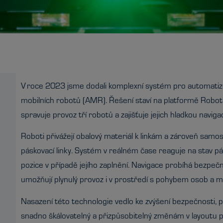
V roce 2023 jsme dodali komplexní systém pro automatiz
mobilních robotů (AMR). Řešení staví na platformě Roboti
spravuje provoz tří robotů a zajišťuje jejich hladkou navigaci
Roboti přivážejí obalový materiál k linkám a zároveň samo
páskovací linky. Systém v reálném čase reaguje na stav pás
pozice v případě jejího zaplnění. Navigace probíhá bezpe
umožňují plynulý provoz i v prostředí s pohybem osob a ma
Nasazení této technologie vedlo ke zvýšení bezpečnosti, plyn
snadno škálovatelný a přizpůsobitelný změnám v layoutu pr