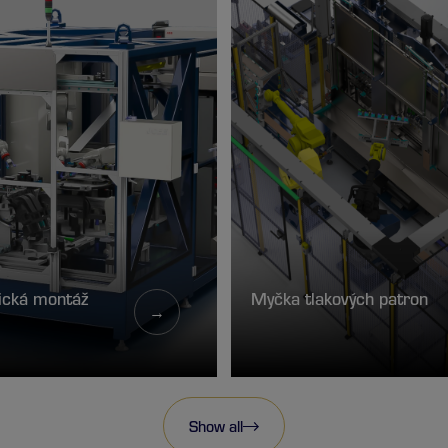
ická montáž
Myčka tlakových patron
→
Show all