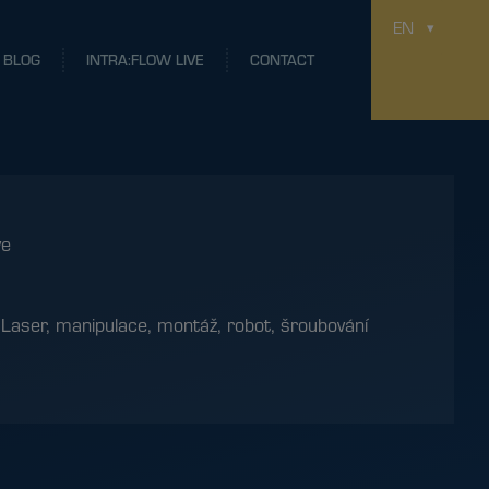
EN
BLOG
INTRA:FLOW LIVE
CONTACT
ve
:
Laser
,
manipulace
,
montáž
,
robot
,
šroubování