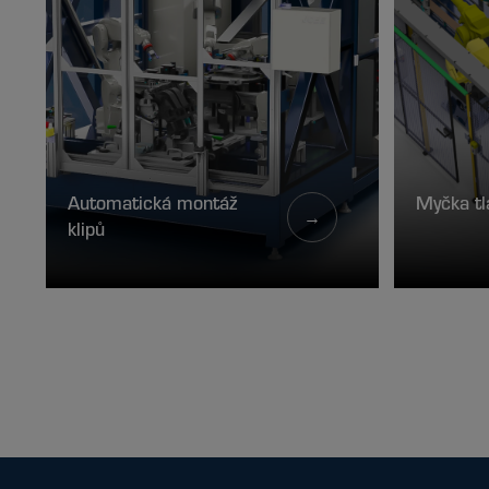
Automatická montáž
Myčka tl
→
klipů