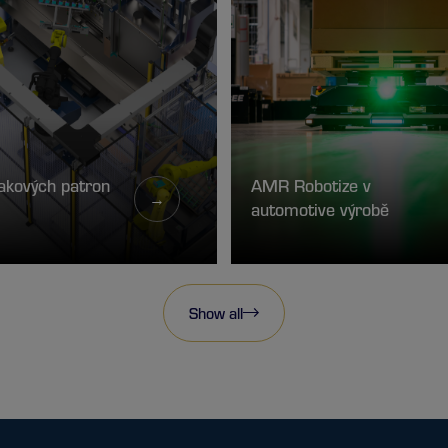
akových patron
AMR Robotize v
→
automotive výrobě
Show all