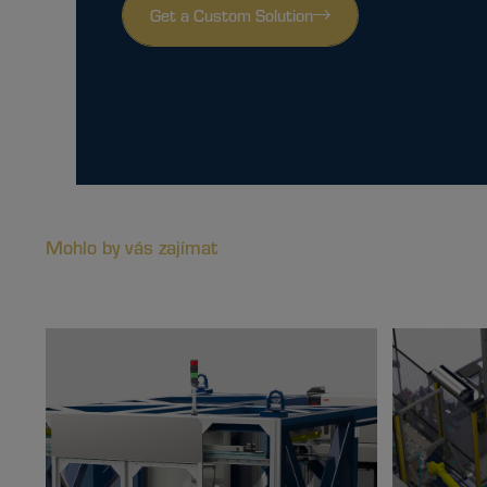
Get a Custom Solution
Mohlo by vás zajímat