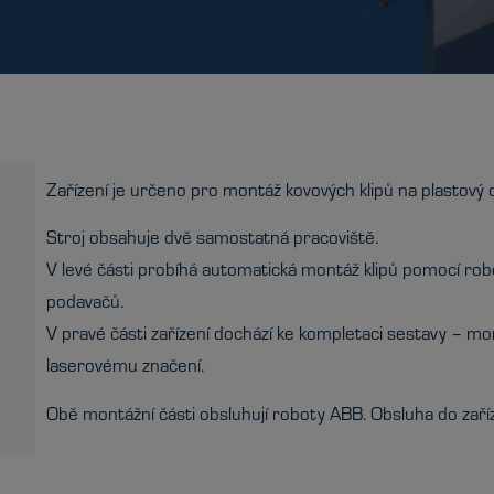
Zařízení je určeno pro montáž kovových klipů na plastový d
Stroj obsahuje dvě samostatná pracoviště.
V levé části probíhá automatická montáž klipů pomocí robo
podavačů.
V pravé části zařízení dochází ke kompletaci sestavy – m
laserovému značení.
Obě montážní části obsluhují roboty ABB. Obsluha do zaříz