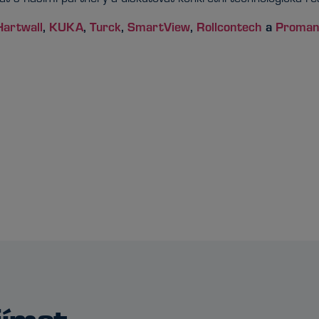
Hartwall
,
KUKA
,
Turck
,
SmartView
,
Rollcontech
a
Proma
jímat