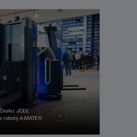
v Česku: JCEE
→
l a roboty A-MATE®