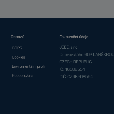
Ostatní
Fakturační údaje
JCEE, s.r.o.,
GDPR
Dobrovského 602 LANŠKROU
Cookies
CZECH REPUBLIC
Enviromentální profil
IČ: 46508554
Robobrožura
DIČ: CZ46508554