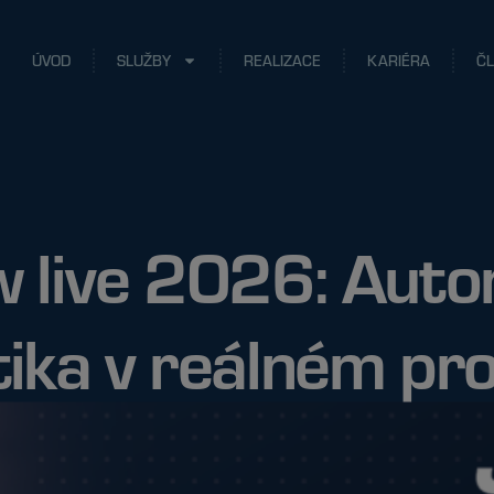
ÚVOD
SLUŽBY
REALIZACE
KARIÉRA
Č
w live 2026: Auto
tika v reálném p
20 ledna, 2026
Ondřej Klein