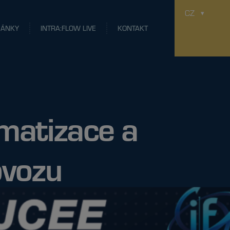
CZ
LÁNKY
INTRA:FLOW LIVE
KONTAKT
matizace a
rovozu