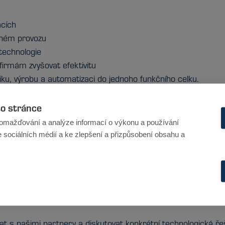
acích
álném provozu
 technologie
 firmám zvyšovat efektivitu
stiku, výrobu a automatizaci do jednoho funkčního celku.
to stránce
omažďování a analýze informací o výkonu a používání
e sociálních médií a ke zlepšení a přizpůsobení obsahu a
em
stiku
s posouvá průmysl
s našimi partnery a diskutovat konkrétní technologická řeše