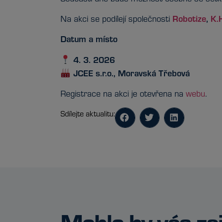
Robotize
,
K.
Na akci se podílejí společnosti
Datum a místo
4. 3. 2026
JCEE s.r.o., Moravská Třebová
Registrace na akci je otevřena na
webu
.
Sdílejte aktualitu:
Mohlo by vás za