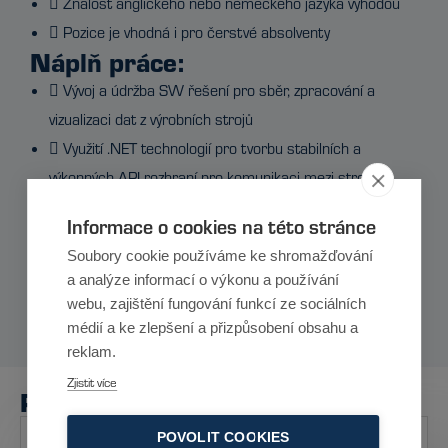
 Znalost anglického nebo německého jazyka výhodou
 Pozice je vhodná i pro čerstvé absolventy
Náplň práce:
 Vývoj a údržba SW řešení pro sběr, zpracování a
vizualizaci dat z výrobních strojů
 Využití .NET technologií pro tvorbu stabilních a
výkonných API rozhraní pro komunikaci mezi stroji a
podnikovými IT systémy
Informace o cookies na této stránce
 Optimalizace datových toků a zajištění integrity dat
Soubory cookie používáme ke shromažďování
 Spolupráce s týmy automatizace a IT pro
a analýze informací o výkonu a používání
implementaci nových funkcionalit a řešení problémů
webu, zajištění fungování funkcí ze sociálních
 Tvorba návodů a dokumentace
médií a ke zlepšení a přizpůsobení obsahu a
reklam.
Zjistit více
Přihláška:
POVOLIT COOKIES
Jméno