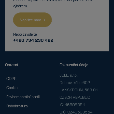
výběrem.
Napište nám
Nebo zavolejte
+420 734 230 422
Ostatní
Fakturační údaje
JCEE, s.r.o.,
GDPR
Dobrovského 602
Cookies
LANŠKROUN, 563 01
Enviromentální profil
CZECH REPUBLIC
IČ: 46508554
Robobrožura
DIČ: CZ46508554