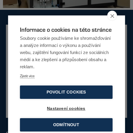
Informace o cookies na této stránce
Potřebujete poradit?
Soubory cookie používáme ke shromažďování
a analýze informací o výkonu a používání
Nevíte si rady jaké řešení je pro vás
webu, zajištění fungování funkcí ze sociálních
vhodné. Napište nám a my vám rádi poradíme s
médií a ke zlepšení a přizpůsobení obsahu a
výběrem.
reklam.
Zjistit více
Napište nám
POVOLIT COOKIES
Nebo zavolejte
+420 734 230 422
Nastavení cookies
ODMÍTNOUT