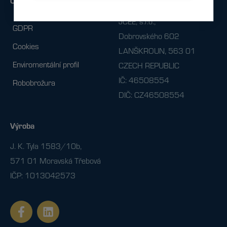
Ostatní
Fakturační údaje
JCEE, s.r.o.,
GDPR
Dobrovského 602
Cookies
LANŠKROUN, 563 01
Enviromentální profil
CZECH REPUBLIC
IČ: 46508554
Robobrožura
DIČ: CZ46508554
Výroba
J. K. Tyla 1583/10b,
571 01 Moravská Třebová
IČP: 1013042573