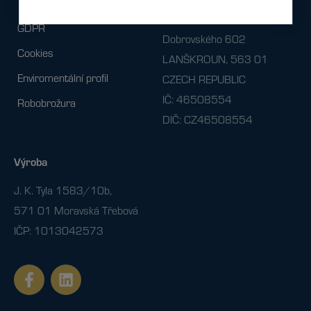
JCEE, s.r.o.,
GDPR
Dobrovského 602
Cookies
LANŠKROUN, 563 01
Enviromentální profil
CZECH REPUBLIC
IČ: 46508554
Robobrožura
DIČ: CZ46508554
Výroba
J. K. Tyla 1583/10b,
571 01 Moravská Třebová
IČP: 1013042573