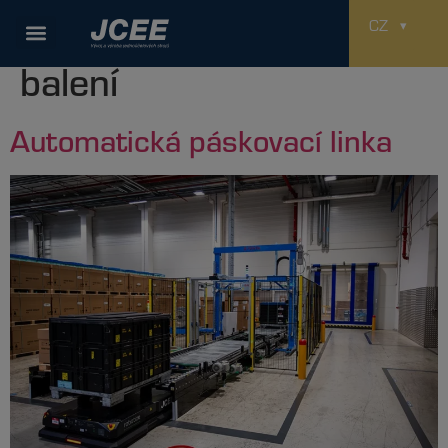
Použitá technologie:
CZ
balení
Automatická páskovací linka