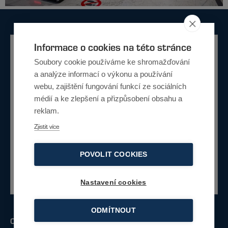
Informace o cookies na této stránce
Potřebujete poradit?
Soubory cookie používáme ke shromažďování
a analýze informací o výkonu a používání
Nevíte si rady jaké řešení je pro vás
webu, zajištění fungování funkcí ze sociálních
vhodné. Napište nám a my vám rádi poradíme s
médií a ke zlepšení a přizpůsobení obsahu a
výběrem.
reklam.
Zjistit více
Napište nám
POVOLIT COOKIES
Nebo zavolejte
+420 734 230 422
Nastavení cookies
ODMÍTNOUT
Ostatní
Fakturační údaje