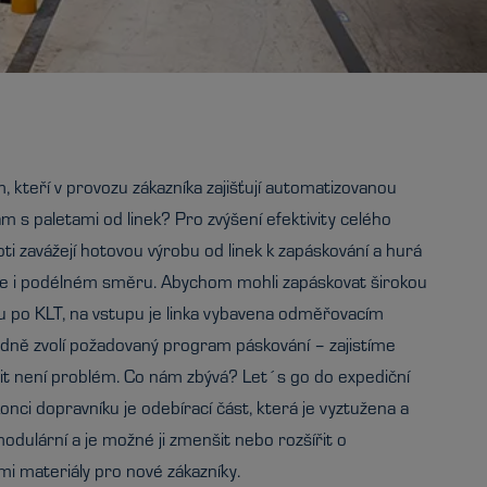
 kteří v provozu zákazníka zajišťují automatizovanou
kam s paletami od linek? Pro zvýšení efektivity celého
ti zavážejí hotovou výrobu od linek k zapáskování a hurá
 ale i podélném směru. Abychom mohli zapáskovat širokou
nu po KLT, na vstupu je linka vybavena odměřovacím
ledně zvolí požadovaný program páskování – zajistíme
očit není problém. Co nám zbývá? Let´s go do expediční
konci dopravníku je odebírací část, která je vyztužena a
odulární a je možné ji zmenšit nebo rozšířit o
ými materiály pro nové zákazníky.