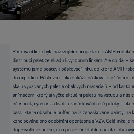
Páskovací linka byla navazujícím projektem k AMR robotům,
distribuci palet ze skladu k výrobním linkám. Ale co dál – 
systému jsme postavili páskovací linku, do které AMR robo
do expedice. Páskovací linka dokáže páskovat v příčném,
škálu využívaných palet a obalových materiálů – od karto
snímačem, který si vyčte aktuální paletu na vstupu a nás
přesnost, rychlost a kvalitu zapáskování celé palety – ot
části, která obsahuje buffer na již zapáskované palety, na 
koncipována pro odebírání operátora s VZV. Celá linka je m
dopravníkové sekce, ale i páskování dalších palet s obalov