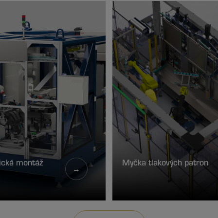
ická montáž
Myčka tlakových patron
→