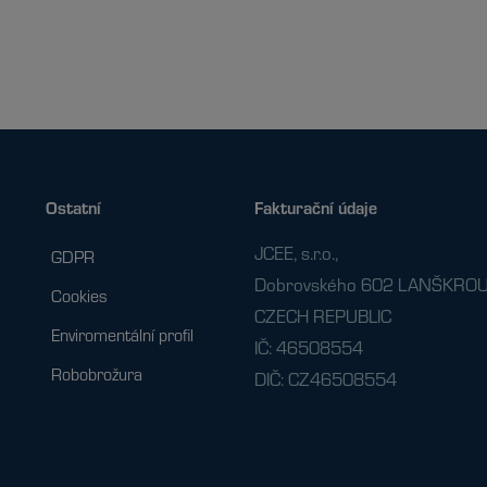
Ostatní
Fakturační údaje
JCEE, s.r.o.,
GDPR
Dobrovského 602 LANŠKROU
Cookies
CZECH REPUBLIC
Enviromentální profil
IČ: 46508554
Robobrožura
DIČ: CZ46508554