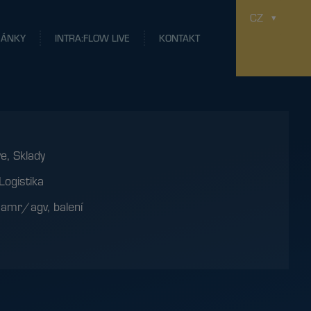
CZ
LÁNKY
INTRA:FLOW LIVE
KONTAKT
ve
,
Sklady
Logistika
:
amr/agv
,
balení