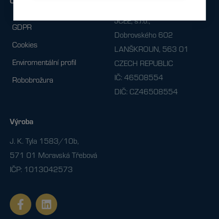
Ostatní
Fakturační údaje
JCEE, s.r.o.,
GDPR
Dobrovského 602
Cookies
LANŠKROUN, 563 01
Enviromentální profil
CZECH REPUBLIC
IČ: 46508554
Robobrožura
DIČ: CZ46508554
Výroba
J. K. Tyla 1583/10b,
571 01 Moravská Třebová
IČP: 1013042573