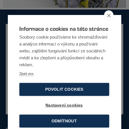
Informace o cookies na této stránce
Potřebujete poradit?
Soubory cookie používáme ke shromažďování
a analýze informací o výkonu a používání
Nevíte si rady jaké řešení je pro vás
webu, zajištění fungování funkcí ze sociálních
vhodné. Napište nám a my vám rádi poradíme s
médií a ke zlepšení a přizpůsobení obsahu a
výběrem.
reklam.
Zjistit více
Napište nám
POVOLIT COOKIES
Nebo zavolejte
+420 734 230 422
Nastavení cookies
ODMÍTNOUT