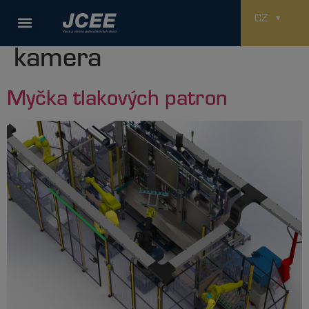
Použitá technologie:
CZ
kamera
Myčka tlakových patron