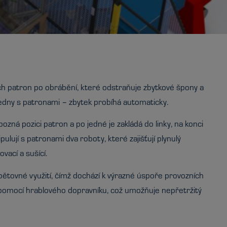
ých patron po obrábění, které odstraňuje zbytkové špony a
bedny s patronami – zbytek probíhá automaticky.
pozná pozici patron a po jedné je zakládá do linky, na konci
ulují s patronami dva roboty, které zajišťují plynulý
ací a sušící.
opětovné využití, čímž dochází k výrazné úspoře provozních
pomocí hrablového dopravníku, což umožňuje nepřetržitý