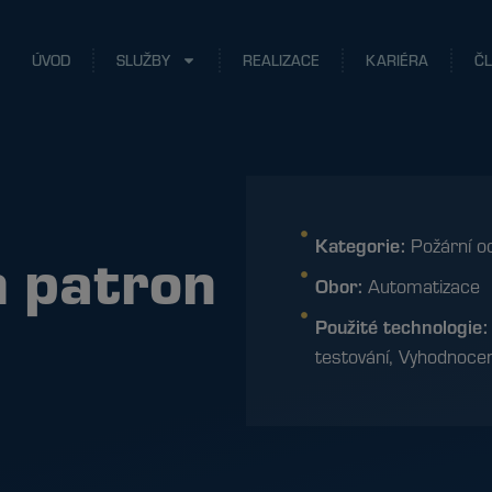
ÚVOD
SLUŽBY
REALIZACE
KARIÉRA
Č
Kategorie:
Požární o
h patron
Obor:
Automatizace
Použité technologie
testování
,
Vyhodnocen