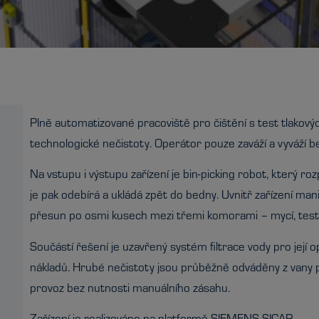
Plně automatizované pracoviště pro čištění s test tlakov
technologické nečistoty. Operátor pouze zaváží a vyváží 
Na vstupu i výstupu zařízení je bin-picking robot, který roz
je pak odebírá a ukládá zpět do bedny. Uvnitř zařízení manip
přesun po osmi kusech mezi třemi komorami – mycí, testov
Součástí řešení je uzavřený systém filtrace vody pro její 
nákladů. Hrubé nečistoty jsou průběžně odváděny z vany 
provoz bez nutnosti manuálního zásahu.
Zařízení je realizováno na platformě SIEMENS SICAR.