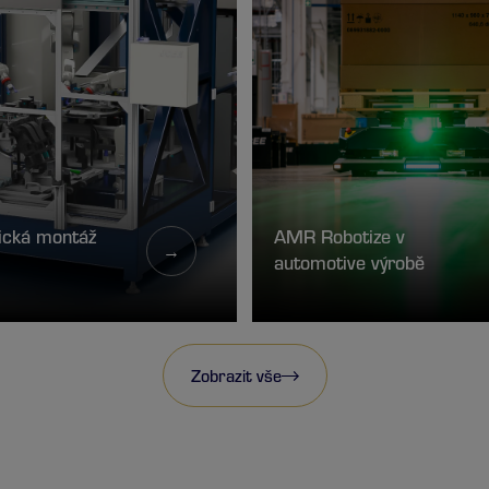
ická montáž
AMR Robotize v
→
automotive výrobě
Zobrazit vše