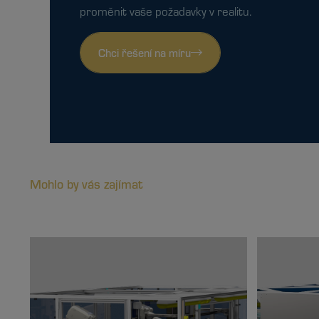
proměnit vaše požadavky v realitu.
Chci řešení na míru
Mohlo by vás zajímat