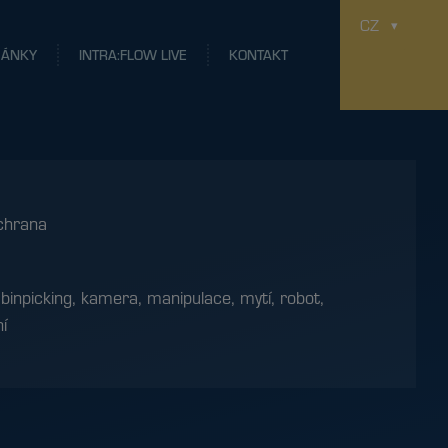
CZ
LÁNKY
INTRA:FLOW LIVE
KONTAKT
chrana
:
binpicking
,
kamera
,
manipulace
,
mytí
,
robot
,
í