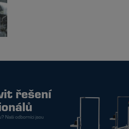
vit řešení
ionálů
u? Naši odborníci jsou