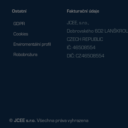
Ostatní
Fakturační údaje
JCEE, s.r.o.,
GDPR
Dobrovského 602 LANŠKROU
Cookies
CZECH REPUBLIC
Enviromentální profil
IČ: 46508554
Robobrožura
DIČ: CZ46508554
© JCEE s.r.o.
Všechna práva vyhrazena