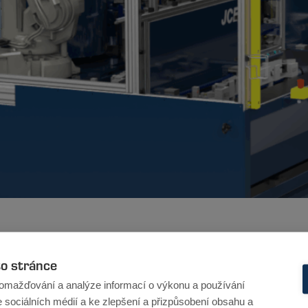
to stránce
omažďování a analýze informací o výkonu a používání
e sociálních médií a ke zlepšení a přizpůsobení obsahu a