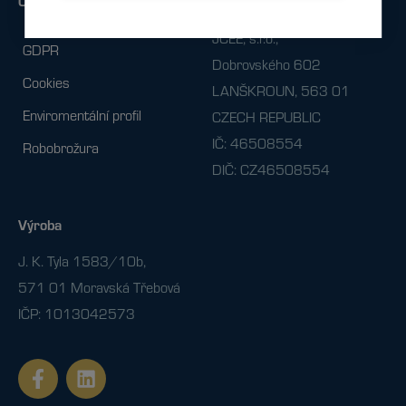
Ostatní
Fakturační údaje
JCEE, s.r.o.,
GDPR
Dobrovského 602
Cookies
LANŠKROUN, 563 01
Enviromentální profil
CZECH REPUBLIC
IČ: 46508554
Robobrožura
DIČ: CZ46508554
Výroba
J. K. Tyla 1583/10b,
571 01 Moravská Třebová
IČP: 1013042573