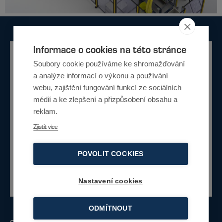
Informace o cookies na této stránce
Potřebujete poradit?
Soubory cookie používáme ke shromažďování
a analýze informací o výkonu a používání
Nevíte si rady jaké řešení je pro vás
webu, zajištění fungování funkcí ze sociálních
vhodné. Napište nám a my vám rádi poradíme s
médií a ke zlepšení a přizpůsobení obsahu a
výběrem.
reklam.
Zjistit více
Napište nám
POVOLIT COOKIES
Nebo zavolejte
+420 734 230 422
Nastavení cookies
ODMÍTNOUT