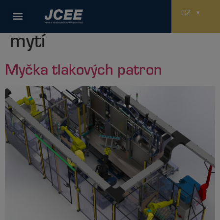
Použitá technologie:
CZ
mytí
Myčka tlakových patron